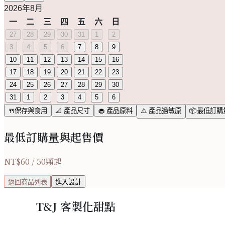
2026年8月
一
二
三
四
五
六
日
27
28
29
30
31
1
2
3
4
5
6
7
8
9
10
11
12
13
14
15
16
17
18
19
20
21
22
23
24
25
26
27
28
29
30
31
1
2
3
4
5
6
🍴保存與食用
📐 產品尺寸
🧁 產品原料
⚠️ 產品過敏原
📦最低訂
最低訂購量與起售價
NT$
60
/
50
顆起
返回商品列表
進入設計
T&J 客製化甜點