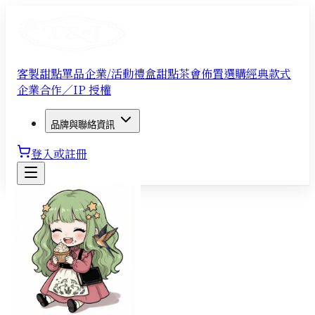
客製甜點單品
企業/活動禮盒
甜點茶會佈置
選購經典款式
企業合作／IP 授權
品牌與聯絡資訊
登入或註冊