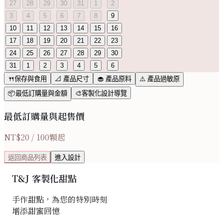
27
28
29
30
31
1
2
3
4
5
6
7
8
9
10
11
12
13
14
15
16
17
18
19
20
21
22
23
24
25
26
27
28
29
30
31
1
2
3
4
5
6
🍴保存與食用
📐 產品尺寸
🧁 產品原料
⚠️ 產品過敏原
📦最低訂購量與金額
🎨客製化設計導覽
最低訂購量與起售價
NT$
20
/
100
顆起
返回商品列表
進入設計
T&J 客製化甜點
手作甜點，為您的特別時刻
增添甜蜜回憶