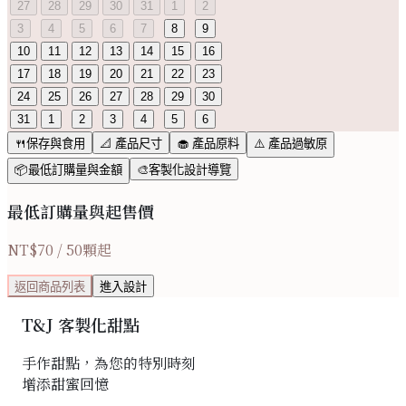
27
28
29
30
31
1
2
3
4
5
6
7
8
9
10
11
12
13
14
15
16
17
18
19
20
21
22
23
24
25
26
27
28
29
30
31
1
2
3
4
5
6
🍴保存與食用
📐 產品尺寸
🧁 產品原料
⚠️ 產品過敏原
📦最低訂購量與金額
🎨客製化設計導覽
最低訂購量與起售價
NT$
70
/
50
顆起
返回商品列表
進入設計
T&J 客製化甜點
手作甜點，為您的特別時刻
增添甜蜜回憶