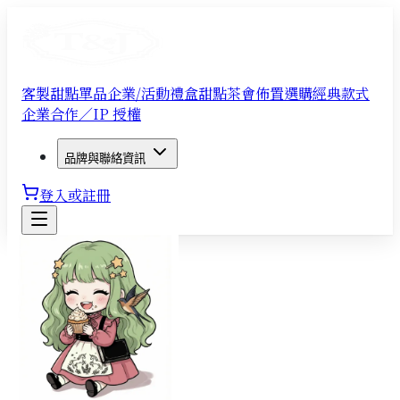
客製甜點單品
企業/活動禮盒
甜點茶會佈置
選購經典款式
企業合作／IP 授權
品牌與聯絡資訊
登入或註冊